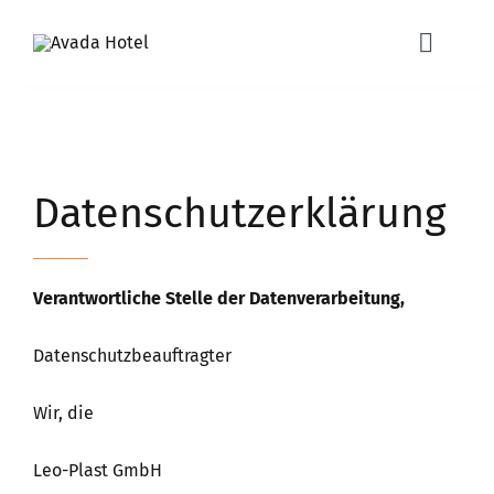
Zum
Inhalt
Toggle
Naviga
springen
Schwimmbecken
Datenschutzerklärung
Minipools
PE & PP Behälter
Verantwortliche Stelle der Datenverarbeitung,
Über uns
Datenschutzbeauftragter
Wir, die
Angebote / Zubehör
Leo-Plast GmbH
Kontakt