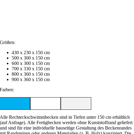
Größen:
430 x 230 x 150 cm
500 x 300 x 150 cm
600 x 300 x 150 cm
700 x 330 x 150 cm
800 x 360 x 150 cm
900 x 360 x 150 cm
Farben:
Alle Rechteckschwimmbecken sind in Tiefen unter 150 cm erhältlich
(auf Anfrage). Alle Fertigbecken werden ohne Kunststoffrand geliefert
und sind für eine individuelle bauseitige Gestaltung des Beckenrandes
mit Randsteinen oder anderen Materialien (z. B. Holz) konzipiert. Die