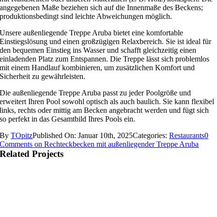
angegebenen Maße beziehen sich auf die Innenmaße des Beckens;
produktionsbedingt sind leichte Abweichungen möglich.
Unsere außenliegende Treppe Aruba bietet eine komfortable
Einstiegslösung und einen großzügigen Relaxbereich. Sie ist ideal für
den bequemen Einstieg ins Wasser und schafft gleichzeitig einen
einladenden Platz zum Entspannen. Die Treppe lässt sich problemlos
mit einem Handlauf kombinieren, um zusätzlichen Komfort und
Sicherheit zu gewährleisten.
Die außenliegende Treppe Aruba passt zu jeder Poolgröße und
erweitert Ihren Pool sowohl optisch als auch baulich. Sie kann flexibel
links, rechts oder mittig am Becken angebracht werden und fügt sich
so perfekt in das Gesamtbild Ihres Pools ein.
By
TOpitz
Published On: Januar 10th, 2025
Categories:
Restaurants
0
Comments
on Rechteckbecken mit außenliegender Treppe Aruba
Related Projects