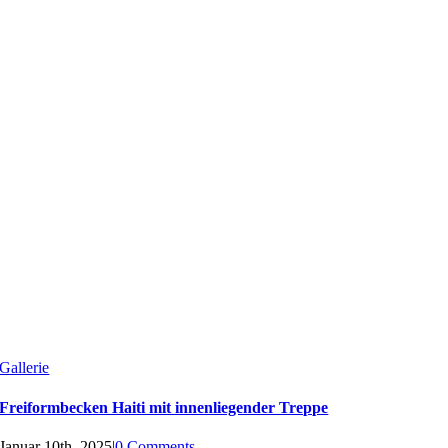
Gallerie
Freiformbecken Haiti mit innenliegender Treppe
Januar 10th, 2025
|
0 Comments