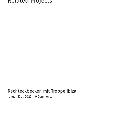
Related Projects
Rechteckbecken mit Treppe Ibiza
Fre
Tr
Januar 10th, 2025
|
0 Comments
Janua