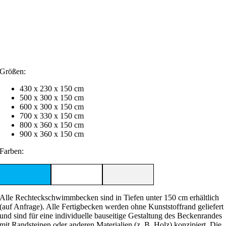
Größen:
430 x 230 x 150 cm
500 x 300 x 150 cm
600 x 300 x 150 cm
700 x 330 x 150 cm
800 x 360 x 150 cm
900 x 360 x 150 cm
Farben:
Alle Rechteckschwimmbecken sind in Tiefen unter 150 cm erhältlich
(auf Anfrage). Alle Fertigbecken werden ohne Kunststoffrand geliefert
und sind für eine individuelle bauseitige Gestaltung des Beckenrandes
mit Randsteinen oder anderen Materialien (z. B. Holz) konzipiert. Die