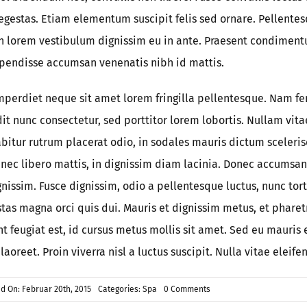
gestas. Etiam elementum suscipit felis sed ornare. Pellentes
in lorem vestibulum dignissim eu in ante. Praesent condimen
spendisse accumsan venenatis nibh id mattis.
perdiet neque sit amet lorem fringilla pellentesque. Nam 
t nunc consectetur, sed porttitor lorem lobortis. Nullam vita
bitur rutrum placerat odio, in sodales mauris dictum sceleris
 nec libero mattis, in dignissim diam lacinia. Donec accumsan 
nissim. Fusce dignissim, odio a pellentesque luctus, nunc tor
estas magna orci quis dui. Mauris et dignissim metus, et pharet
t feugiat est, id cursus metus mollis sit amet. Sed eu mauris
laoreet. Proin viverra nisl a luctus suscipit. Nulla vitae eleifen
on
d On: Februar 20th, 2015
Categories:
Spa
0 Comments
Vestibulum