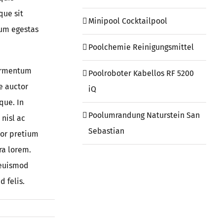
que sit
Minipool Cocktailpool
tum egestas
Poolchemie Reinigungsmittel
fermentum
Poolroboter Kabellos RF 5200
e auctor
iQ
que. In
Poolumrandung Naturstein San
nisl ac
Sebastian
tor pretium
ra lorem.
 euismod
d felis.