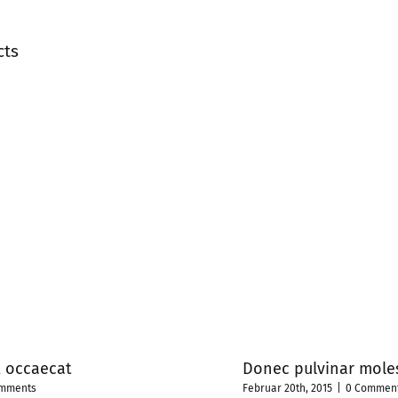
et
dolor
congue
cts
t occaecat
Donec pulvinar mole
omments
Februar 20th, 2015
|
0 Commen