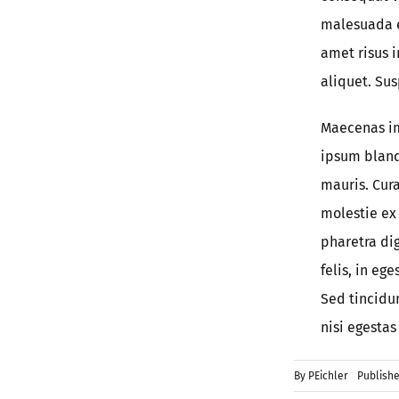
malesuada e
amet risus 
aliquet. Su
Maecenas im
ipsum blandi
mauris. Cura
molestie ex
pharetra dig
felis, in eg
Sed tincidun
nisi egestas 
By
PEichler
Publishe