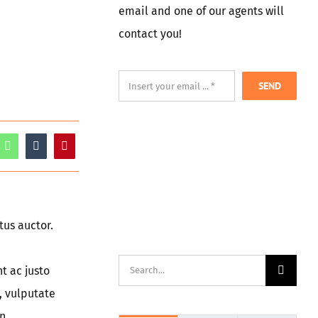
email and one of our agents will
contact you!
SEND
tus auctor.
Suche
t ac justo
nach:
, vulputate
in