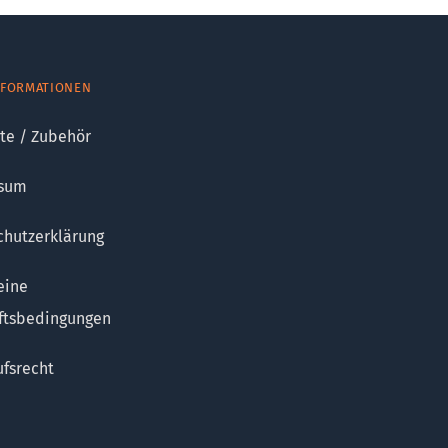
NFORMATIONEN
te / Zubehör
sum
chutzerklärung
eine
ftsbedingungen
fsrecht