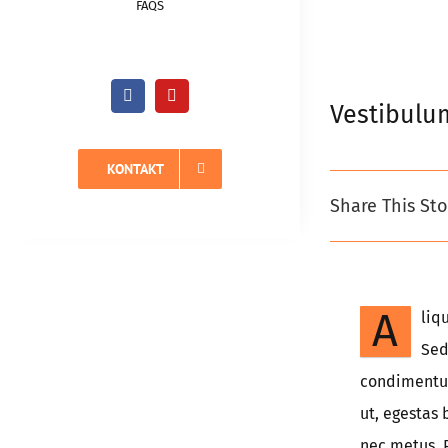
FAQS
Vestibulu
KONTAKT
Share This Sto
A
liq
Sed
condimentum
ut, egestas
nec metus. 