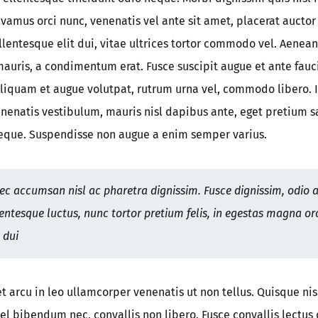
ivamus orci nunc, venenatis vel ante sit amet, placerat auctor
lentesque elit dui, vitae ultrices tortor commodo vel. Aenean
uris, a condimentum erat. Fusce suscipit augue et ante fauc
Aliquam et augue volutpat, rutrum urna vel, commodo libero. I
venenatis vestibulum, mauris nisl dapibus ante, eget pretium 
neque. Suspendisse non augue a enim semper varius.
c accumsan nisl ac pharetra dignissim. Fusce dignissim, odio 
entesque luctus, nunc tortor pretium felis, in egestas magna or
 dui
 arcu in leo ullamcorper venenatis ut non tellus. Quisque nis
l bibendum nec, convallis non libero. Fusce convallis lectus 