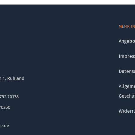
MEHR I
Angebo
Impres
Datens
n 1, Ruhland
Allgem
Geschä
5752 70178
70260
Widerru
ne.de