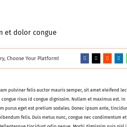
m et dolor congue
ry, Choose Your Platform!
uam pulvinar felis auctor mauris semper, sit amet eleifend lec
 congue risus id congue dignissim. Nullam et maximus est. In
 purus eget est pretium sodales. Donec ipsum ante, tincidun
 bibendum felis. Duis metus nunc, congue nec condimentum et
Pellentesque tincidunt odio neque. Morbi dignissim quis nisl 