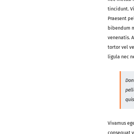
tincidunt. V
Praesent pel
bibendum ma
venenatis. 
tortor vel 
ligula nec 
Done
pell
quis
Vivamus eget
consequat ve