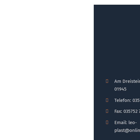
Am Dreistei
01945
Telefon: 03
Fax: 035752 
Email: leo-
plast@onli