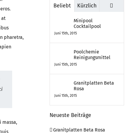
Kommen
Beliebt
Kürzlich
 eros.
 at
Minipool
Cocktailpool
ibus
Juni 15th, 2015
n pharetra,
sapien
Poolchemie
Reinigungsmittel
Juni 15th, 2015
a
Granitplatten Beta
Rosa
ci
Juni 15th, 2015
Neueste Beiträge
i massa,
Granitplatten Beta Rosa
quis