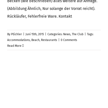
Becken (wie beschrieben) alles weitere auf Anfrage.
(Abbildung Ähnlich, Nur solange der Vorrat reicht).
Rückläufer, Fehlerfreie Ware. Kontakt
By
PEichler
|
Juni 15th, 2015
|
Categories:
News
,
The Club
|
Tags:
Accommodations
,
Beach
,
Restaurants
|
0 Comments
Read More