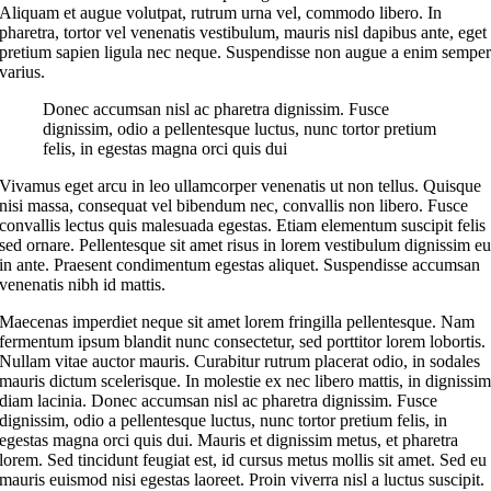
Aliquam et augue volutpat, rutrum urna vel, commodo libero. In
pharetra, tortor vel venenatis vestibulum, mauris nisl dapibus ante, eget
pretium sapien ligula nec neque. Suspendisse non augue a enim sempe
varius.
Donec accumsan nisl ac pharetra dignissim. Fusce
dignissim, odio a pellentesque luctus, nunc tortor pretium
felis, in egestas magna orci quis dui
Vivamus eget arcu in leo ullamcorper venenatis ut non tellus. Quisque
nisi massa, consequat vel bibendum nec, convallis non libero. Fusce
convallis lectus quis malesuada egestas. Etiam elementum suscipit felis
sed ornare. Pellentesque sit amet risus in lorem vestibulum dignissim e
in ante. Praesent condimentum egestas aliquet. Suspendisse accumsan
venenatis nibh id mattis.
Maecenas imperdiet neque sit amet lorem fringilla pellentesque. Nam
fermentum ipsum blandit nunc consectetur, sed porttitor lorem lobortis.
Nullam vitae auctor mauris. Curabitur rutrum placerat odio, in sodales
mauris dictum scelerisque. In molestie ex nec libero mattis, in dignissi
diam lacinia. Donec accumsan nisl ac pharetra dignissim. Fusce
dignissim, odio a pellentesque luctus, nunc tortor pretium felis, in
egestas magna orci quis dui. Mauris et dignissim metus, et pharetra
lorem. Sed tincidunt feugiat est, id cursus metus mollis sit amet. Sed eu
mauris euismod nisi egestas laoreet. Proin viverra nisl a luctus suscipit.