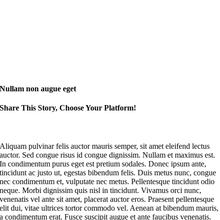
Nullam non augue eget
Share This Story, Choose Your Platform!
A
liquam pulvinar felis auctor mauris semper, sit amet eleifend lectus
auctor. Sed congue risus id congue dignissim. Nullam et maximus est.
In condimentum purus eget est pretium sodales. Donec ipsum ante,
tincidunt ac justo ut, egestas bibendum felis. Duis metus nunc, congue
nec condimentum et, vulputate nec metus. Pellentesque tincidunt odio
neque. Morbi dignissim quis nisl in tincidunt. Vivamus orci nunc,
venenatis vel ante sit amet, placerat auctor eros. Praesent pellentesque
elit dui, vitae ultrices tortor commodo vel. Aenean at bibendum mauris,
a condimentum erat. Fusce suscipit augue et ante faucibus venenatis.