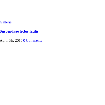
Gallerie
Suspendisse lectus facilis
April 5th, 2015
|
0 Comments