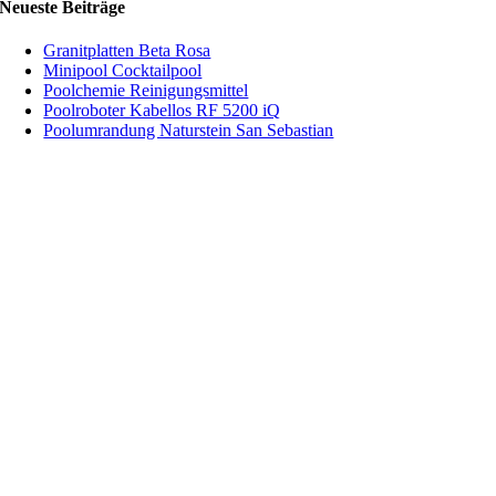
Neueste Beiträge
Granitplatten Beta Rosa
Minipool Cocktailpool
Poolchemie Reinigungsmittel
Poolroboter Kabellos RF 5200 iQ
Poolumrandung Naturstein San Sebastian