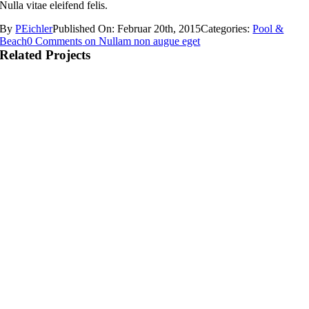
Nulla vitae eleifend felis.
By
PEichler
Published On: Februar 20th, 2015
Categories:
Pool &
Beach
0 Comments
on Nullam non augue eget
Related Projects