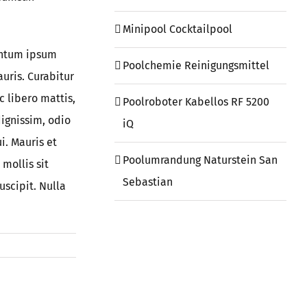
Minipool Cocktailpool
entum ipsum
Poolchemie Reinigungsmittel
uris. Curabitur
c libero mattis,
Poolroboter Kabellos RF 5200
dignissim, odio
iQ
i. Mauris et
Poolumrandung Naturstein San
mollis sit
Sebastian
uscipit. Nulla