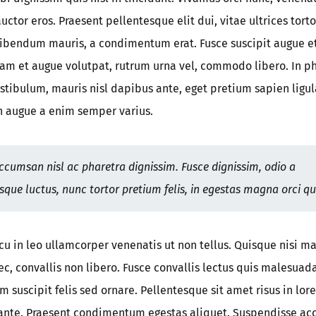
uctor eros. Praesent pellentesque elit dui, vitae ultrices to
bibendum mauris, a condimentum erat. Fusce suscipit augue e
am et augue volutpat, rutrum urna vel, commodo libero. In ph
estibulum, mauris nisl dapibus ante, eget pretium sapien ligu
 augue a enim semper varius.
cumsan nisl ac pharetra dignissim. Fusce dignissim, odio a
sque luctus, nunc tortor pretium felis, in egestas magna orci qu
cu in leo ullamcorper venenatis ut non tellus. Quisque nisi m
, convallis non libero. Fusce convallis lectus quis malesuada
 suscipit felis sed ornare. Pellentesque sit amet risus in lo
 ante. Praesent condimentum egestas aliquet. Suspendisse a