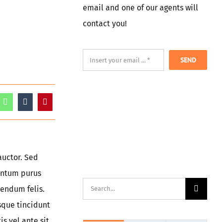
email and one of our agents will
contact you!
SEND
auctor. Sed
entum purus
Suche
bendum felis.
nach:
sque tincidunt
s vel ante sit