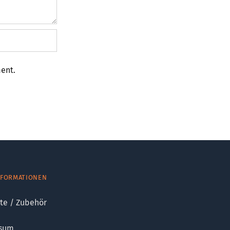
ment.
NFORMATIONEN
te / Zubehör
sum