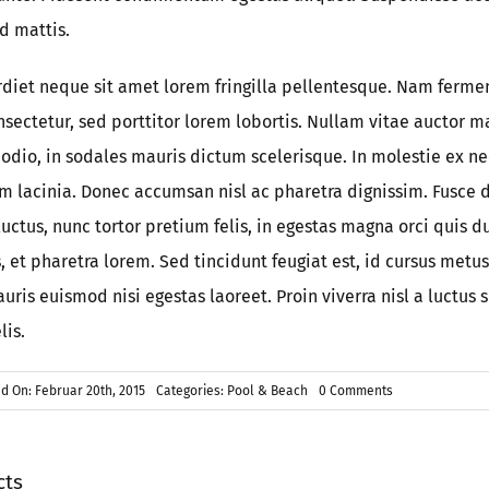
d mattis.
iet neque sit amet lorem fringilla pellentesque. Nam ferm
sectetur, sed porttitor lorem lobortis. Nullam vitae auctor ma
odio, in sodales mauris dictum scelerisque. In molestie ex ne
m lacinia. Donec accumsan nisl ac pharetra dignissim. Fusce 
uctus, nunc tortor pretium felis, in egestas magna orci quis du
 et pharetra lorem. Sed tincidunt feugiat est, id cursus metus 
ris euismod nisi egestas laoreet. Proin viverra nisl a luctus s
lis.
on
d On: Februar 20th, 2015
Categories:
Pool & Beach
0 Comments
Ut
consequat
augue
odio
cts