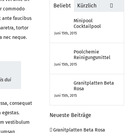
Kommen
Beliebt
Kürzlich
rtor commodo
t ante faucibus
Minipool
Cocktailpool
aretra, tortor
Juni 15th, 2015
la nec neque.
Poolchemie
Reinigungsmittel
Juni 15th, 2015
is dui
Granitplatten Beta
Rosa
Juni 15th, 2015
assa, consequat
 egestas.
Neueste Beiträge
rem vestibulum
Granitplatten Beta Rosa
ccumsan