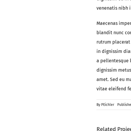
venenatis nibh i
Maecenas imperd
blandit nunc con
rutrum placerat 
in dignissim dia
a pellentesque l
dignissim metus,
amet. Sed eu mau
vitae eleifend fe
By
PEichler
Publishe
Related Proje