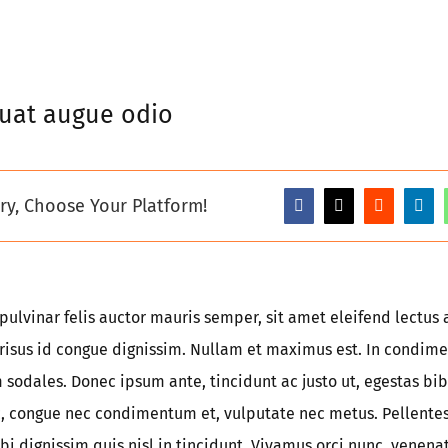
uat augue odio
ry, Choose Your Platform!
pulvinar felis auctor mauris semper, sit amet eleifend lectus 
risus id congue dignissim. Nullam et maximus est. In condim
 sodales. Donec ipsum ante, tincidunt ac justo ut, egestas bi
, congue nec condimentum et, vulputate nec metus. Pellente
i dignissim quis nisl in tincidunt. Vivamus orci nunc, venenati